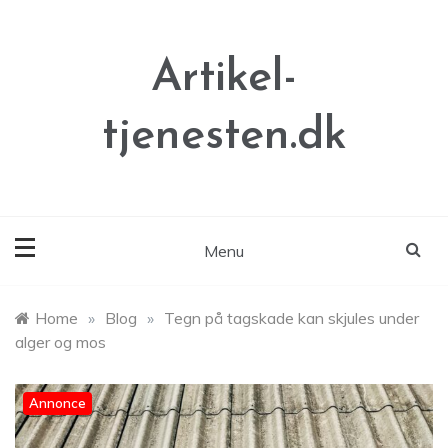
Skip
to
content
Artikel-
tjenesten.dk
Menu
Home
»
Blog
»
Tegn på tagskade kan skjules under
alger og mos
Annonce