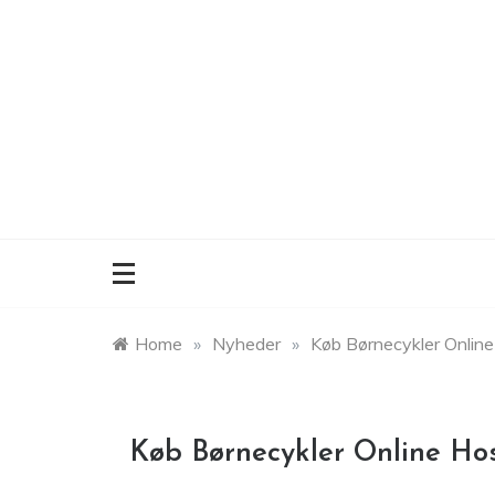
Skip
to
content
Home
»
Nyheder
»
Køb Børnecykler Online
Køb Børnecykler Online Hos