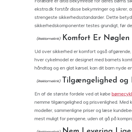
Forældre er altid bekymrede for deres børns sik
ekstra.dk forstår disse bekymringer og sikrer, a
strengeste sikkerhedsstandarder. Dette betyde
sikkerhedskomponenter testes grundigt, før de
Komfort Er Nøglen
Ud over sikkerhed er komfort også afgørende, nå
hver cykelmodel er designet med barnets komf
håndtag og en glat kørsel, kan dit barn nyde e
Tilgængelighed og 
En af de største fordele ved at købe
børnecykl
nemme tilgængelighed og prisvenlighed. Med k
modeller, sammenligne priser og læse kundebed
mest muligt for pengene, uden at gå på kompro
Nem Levering Lige 