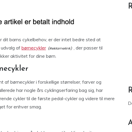
R
r dit barns cykelbehov, er der intet bedre sted at
t udvalg af
børnecykler
, der passer til
kker aktivitet for dine børn.
necykler
 af børnecykler i forskellige størrelser, farver og
llerede har nogle års cyklingserfaring bag sig, har
ende cykler til de første pedal-cykler og videre til mere
D
get for enhver smag.
A