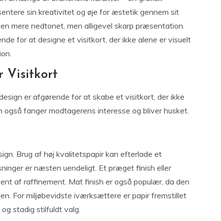
entere sin kreativitet og øje for æstetik gennem sit
en mere nedtonet, men alligevel skarp præsentation.
e for at designe et visitkort, der ikke alene er visuelt
ion.
 Visitkort
design er afgørende for at skabe et visitkort, der ikke
m også fanger modtagerens interesse og bliver husket.
ign. Brug af høj kvalitetspapir kan efterlade et
øsninger er næsten uendeligt. Et præget finish eller
ement af raffinement. Mat finish er også populær, da den
n. For miljøbevidste iværksættere er papir fremstillet
g stadig stilfuldt valg.