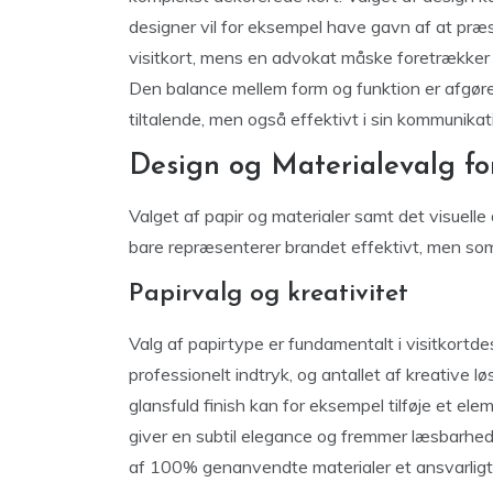
designer vil for eksempel have gavn af at præs
visitkort, mens en advokat måske foretrækker 
Den balance mellem form og funktion er afgørend
tiltalende, men også effektivt i sin kommunikat
Design og Materialevalg for
Valget af papir og materialer samt det visuelle 
bare repræsenterer brandet effektivt, men so
Papirvalg og kreativitet
Valg af papirtype er fundamentalt i visitkortdes
professionelt indtryk, og antallet af kreative l
glansfuld finish kan for eksempel tilføje et el
giver en subtil elegance og fremmer læsbarhede
af 100% genanvendte materialer et ansvarligt o