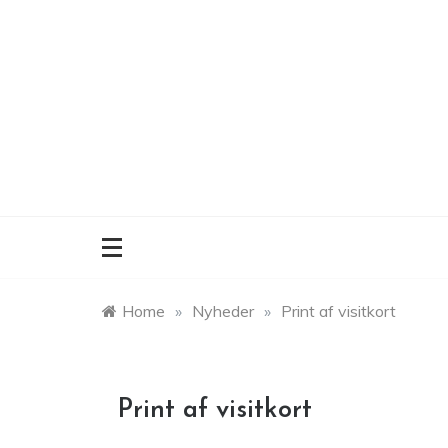
Skip
to
content
Home
»
Nyheder
»
Print af visitkort
Print af visitkort