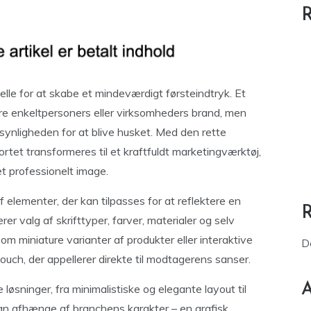
R
elle for at skabe et mindeværdigt førsteindtryk. Et
ktere enkeltpersoners eller virksomheders brand, men
dsynligheden for at blive husket. Med den rette
rtet transformeres til et kraftfuldt marketingværktøj,
 professionelt image.
f elementer, der kan tilpasses for at reflektere en
er valg af skrifttyper, farver, materialer og selv
m miniature varianter af produkter eller interaktive
D
touch, der appellerer direkte til modtagerens sanser.
A
løsninger, fra minimalistiske og elegante layout til
an afhænge af branchens karakter – en grafisk