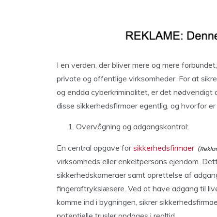
I en verden, der bliver mere og mere forbundet
private og offentlige virksomheder. For at sikr
og endda cyberkriminalitet, er det nødvendigt 
disse sikkerhedsfirmaer egentlig, og hvorfor er
Overvågning og adgangskontrol:
En central opgave for
sikkerhedsfirmaer
virksomheds eller enkeltpersons ejendom. Dett
sikkerhedskameraer samt oprettelse af adgan
fingeraftrykslæsere. Ved at have adgang til li
komme ind i bygningen, sikrer sikkerhedsfirmae
potentielle trusler opdages i realtid.