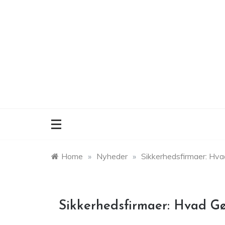
Skip
to
content
Home
»
Nyheder
»
Sikkerhedsfirmaer: Hva
Sikkerhedsfirmaer: Hvad Gø