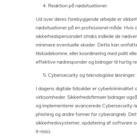
Reaktion på nødsituationer:
Ud over deres forebyggende arbejde er sikkerh
nødsituationer på en professionel måde. Hvis de
sikkerhedspersonalet straks indlede de nødvendi
minimere eventuelle skader. Dette kan omfatte
tilskadekomne, eller koordinering med politi el
effektive nødresponder og bidrager til hurtig r
Cybersecurity og teknologiske løsninger:
I dagens digitale tidsalder er cyberkriminalitet
virksomheder. Sikkerhedsfirmaer bidrager også
og implementerer avancerede Cybersecurity-løs
phishing og andre former for cyberangreb. Det
sikkerhedssystemer, opdatering af software og
it-risici.