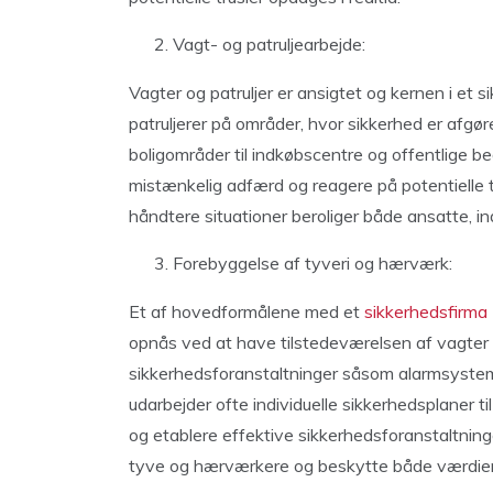
Vagt- og patruljearbejde:
Vagter og patruljer er ansigtet og kernen i et
patruljerer på områder, hvor sikkerhed er afgø
boligområder til indkøbscentre og offentlige be
mistænkelig adfærd og reagere på potentielle tr
håndtere situationer beroliger både ansatte, 
Forebyggelse af tyveri og hærværk:
Et af hovedformålene med et
sikkerhedsfirma
opnås ved at have tilstedeværelsen af vagte
sikkerhedsforanstaltninger såsom alarmsyste
udarbejder ofte individuelle sikkerhedsplaner ti
og etablere effektive sikkerhedsforanstaltninge
tyve og hærværkere og beskytte både værdie