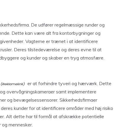
 sikkerhedsfirma. De udfører regelmæssige runder og
rende. Dette kan være alt fra kontorbygninger og
givenheder. Vagterne er trænet i at identificere
usler. Deres tilstedeværelse og deres evne til at
indbyggere og kunder og skaber en tryg atmosfære.
er at forhindre tyveri og hærværk. Dette
r og overvågningskameraer samt implementere
mer og bevægelsessensorer. Sikkerhedsfirmaer
l deres kunder for at identificere områder med høj risiko
r. Alt dette har til formål at afskrække potentielle
r og mennesker.